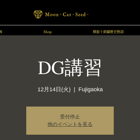
画
Shop
横振り刺繍歴史物語
DG講習
12月14日(火)
  |  
Fujigaoka
受付停止
他のイベントを見る