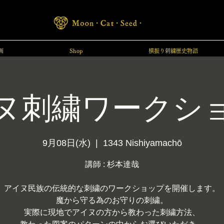
画
Shop
横振り刺繍歴史物語
ヌ刺繍ワークシ
9月08日(水)
  |  
1343 Nishiyamachō
講師 : 杉本達哉
アイヌ民族の伝統的な刺繍のワークショップを開催します。
魔から守る為のお守りの刺繍。
実際に現地でアイヌの方から教わった刺繍方法、