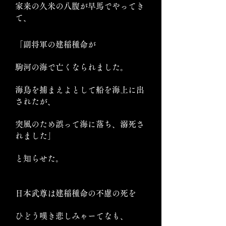
家来の久米の八腹が早馬でやってき
て、
「副将軍の建稲種命が
駒河の海で亡くなられました。
海鳥を捕まえよとして船を海上に出
されたが、
突風のため誤って海に落ち、溺死さ
れました」
と知らせた。
日本武尊は建稲種命の不慮の死を
ひどう嘆き悲しみゃーてなも、