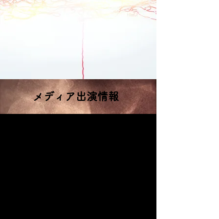
メディア出演情報
祈りを縫う、光の刺繍アート
愛知県春日井市
古くから「祈り」と「調和」のエネルギーが流れるこの地で、
横振り刺繍アーティスト・杉本達哉は、
一本の糸に祈りを込めたスピリチュアルな刺繍絵画を制作しています。
刺繍は本来、魔除けやご利益を願う「祈りの文化」。
その原点に立ち返り、
目に見えない存在への感謝と願いを糸の光と影で描く一点物の作品は、
まるで魂が宿るような“生きた刺繍絵画”として多くの人の心を照らしています。
すべての作品は、世界にひとつだけのオリジナルお守りのように、
持つ人の祈りを受け止め、静かに導きを与える存在です。
春日井のアトリエは、訪れるだけで心が整う小さなパワースポット。
また、横振り刺繍の精神と技を伝える刺繍教室も開講し、
糸を通じて「祈り」「美」「スピリチュアルな感性」を学ぶ場として広がっています。
祈りを縫い、光を描く。
横振り刺繍が、あなたの心にそっとご利益と癒しを届けます。