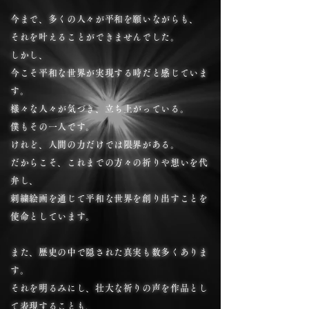
今まで、多くの人々が平和を願いながらも、
それを叶えることができませんでした。
しかし、
今こそ平和な世界が実現する時だと感じていま
す。
様々な人々が気づき、立ち上がっている。
僕もその一人です。
けれど、人間の力だけでは限界がある。
だからこそ、これまでの方々の祈りや想いを代
弁し、
刺繍絵画を通じて平和な世界を創り出すことを
使命としています。
また、歴史の中で隠された真実も数多くありま
す。
それを明るみにし、壮大な祈りの声を作品とし
て表現することも、