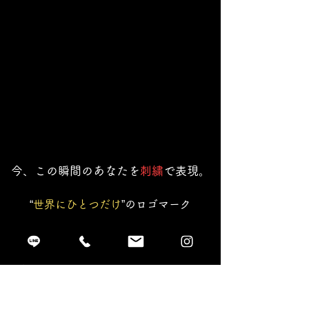
今、この瞬間のあなたを
刺繍
で表現。
“
世界にひとつだけ
”のロゴマーク
・あなたの今の状態を表すオリジナル
デザイン
直接お会いして60分たっぷりお話を聞き、横振