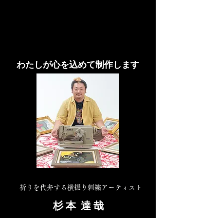
​わたしが心を込めて制作します
祈りを代弁する横振り刺繍アーティスト
杉 本 達 哉