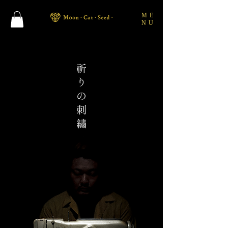
ME
NU
祈りを縫う、光の刺繍アート
愛知県春日井市
古くから「祈り」と「調和」のエネルギーが流れるこの地で、
横振り刺繍アーティスト・杉本達哉は、
一本の糸に祈りを込めたスピリチュアルな刺繍絵画を制作しています。
刺繍は本来、魔除けやご利益を願う「祈りの文化」。
その原点に立ち返り、
目に見えない存在への感謝と願いを糸の光と影で描く一点物の作品は、
まるで魂が宿るような“生きた刺繍絵画”として多くの人の心を照らしています。
すべての作品は、世界にひとつだけのオリジナルお守りのように、
持つ人の祈りを受け止め、静かに導きを与える存在です。
春日井のアトリエは、訪れるだけで心が整う小さなパワースポット。
また、横振り刺繍の精神と技を伝える刺繍教室も開講し、
糸を通じて「祈り」「美」「スピリチュアルな感性」を学ぶ場として広がっています。
祈りを縫い、光を描く。
横振り刺繍が、あなたの心にそっとご利益と癒しを届けます。