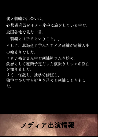
僕と刺繍の出会いは、
47都道府県をギター片手に旅をしている中で、
全国各地で見た一言。
「刺繍とは祈るということ。」
そして、北海道で学んだアイヌ刺繍が刺繍人生
の始まりでした。
コロナ禍ど真ん中で刺繍屋さんを始め、
鉄屑として廃棄予定だった横振りミシンの存在
を知りました。
すぐに保護し、独学で修復し、
独学でひたすら祈りを込めて刺繍してきまし
た。
メディア出演情報