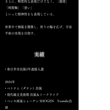
さらに、物質的な表現だけでなく、「感情」
「時間軸」「想い」
といった精神性をも表現している。
世界中で個展を開催し、祈りの輪を広げ、宇宙
平和の実現を目指す。
実績
• 春日井市民展2年連続入選
2024年
• ベトナム（ダナン）出展
• 現代縄文美術館 出展＆トークライブ
• ペンキ画家ショーゲン SHOGEN Youtube出
演