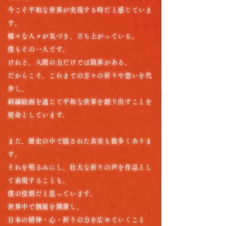
今こそ平和な世界が実現する時だと感じていま
す。
様々な人々が気づき、立ち上がっている。
僕もその一人です。
けれど、人間の力だけでは限界がある。
だからこそ、これまでの方々の祈りや想いを代
弁し、
刺繍絵画を通じて平和な世界を創り出すことを
使命としています。
また、歴史の中で隠された真実も数多くありま
す。
それを明るみにし、壮大な祈りの声を作品とし
て表現することも、
僕の役割だと思っています。
世界中で個展を開催し、
日本の精神・心・祈りの力を広めていくこと