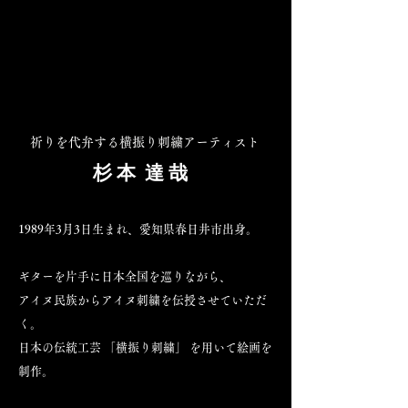
祈りを代弁する横振り刺繍アーティスト
杉 本 達 哉
1989年3月3日生まれ、愛知県春日井市出身。
ギターを片手に日本全国を巡りながら、
アイヌ民族からアイヌ刺繍を伝授させていただ
く。
日本の伝統工芸 「横振り刺繍」 を用いて絵画を
制作。​