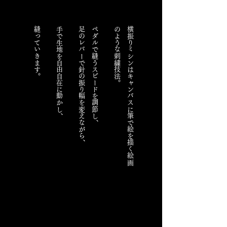
縫っていきます。
手で生地を自由自在に動かし、
足のレバーで針の振り幅を変えながら、
ペダルで縫うスピードを調節し、
。
横
振
り
ミ
シ
ン
は
キ
ャ
ン
バ
ス
に
筆
で
絵
を
描
く
絵
画
の
よ
う
な
刺
繍
技
法