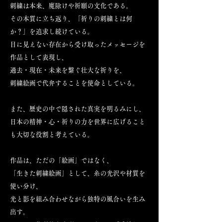
刺繍は本来、魔除けや祈願の文化である。
その本質に立ち返り、「祈りの刺繍とは何
か？」を追求し続けている。
目に見えない存在から受け取ったメッセージを
作品として表現し、
過去・現在・未来を繋ぐ壮大な祈りを、
刺繍絵画で代弁することを使命としている。
また、歴史の中で隠された真実を明るみにし、
日本の精神・心・祈りの力を世界に広げること
も大切な役割と考えている。
作品は、ただの「絵画」ではなく、
「生きた刺繍絵画」として、糸の光沢や材質を
使い分け、
光と影を組み合わせながら独特の風合いを生み
出す。