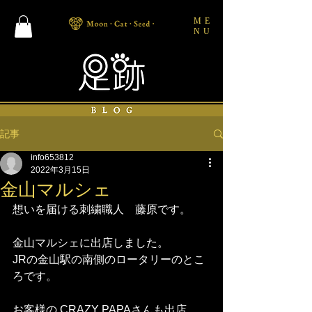
ME
NU
記事
info653812
2022年3月15日
金山マルシェ
想いを届ける刺繍職人　藤原です。
金山マルシェに出店しました。
JRの金山駅の南側のロータリーのとこ
ろです。
お客様の CRAZY PAPAさんも出店。