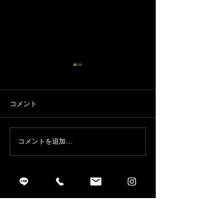
コメント
ニッチょび市場出店
ニッチょび市場出店 no.2
コメントを追加…
2022年5月27日 17:07:20
5/28、5/29金山マルシェ