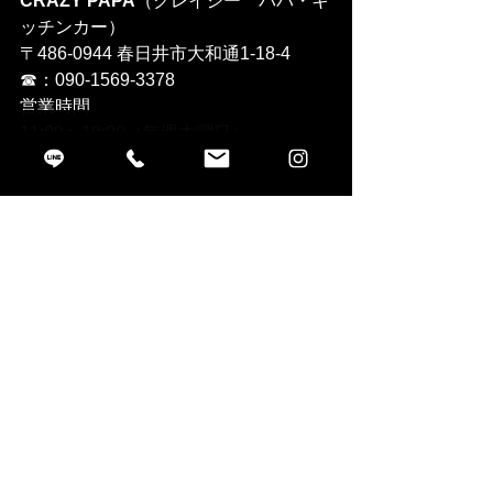
CRAZY PAPA
（クレイジー　パパ・キ
ッチンカー）
〒486-0944 春日井市大和通1-18-4
☎︎：090-1569-3378
営業時間
11:00〜18:00（毎週木曜日）
想いを届ける刺繍職人　藤原美加
すべて表示
最新記事