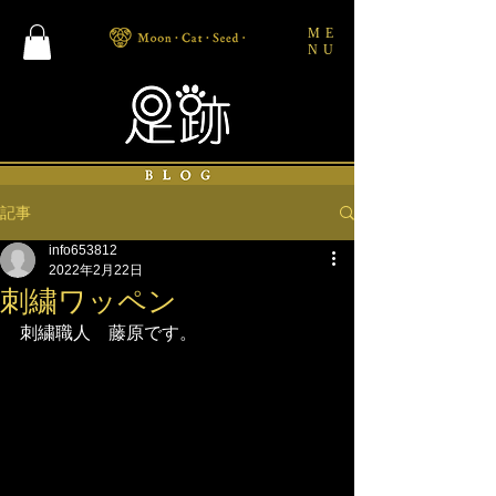
ME
NU
記事
info653812
2022年2月22日
刺繍ワッペン
刺繍職人　藤原です。