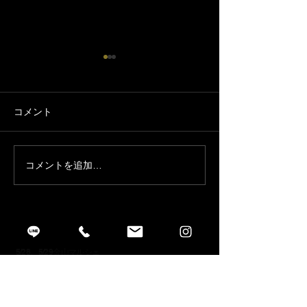
コメント
ニッチょび市場出店
ニッチょび市場出店 no.2
コメントを追加…
2022年5月27日 17:07:20
5/28、5/29金山マルシェ