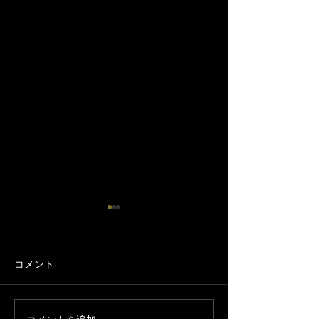
コメント
ニッチょび市場出店