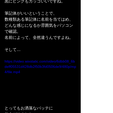
黒にピンクもカッコいいですね。
筆記体がいいということで、
数種類ある筆記体に名前を当てはめ、
どんな感じになるか雰囲気をパソコン
で確認。
名前によって、全然違うんですよね。
そして…
https://video.wixstatic.com/video/6dbb08_6b
deff05531d428db2f50b3fd0506de9/480p/mp
4/file.mp4
とってもお洒落なバッテに