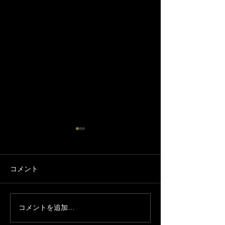
コメント
ニッチょび市場出店
ニッチょび市場出店 no.2
コメントを追加…